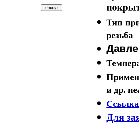
покрыт
Тип при
резьба
Давле
Темпера
Примене
и др. н
Ссылка
Для за