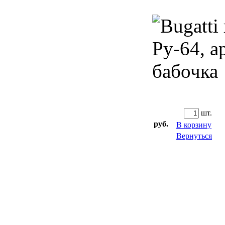
Giacomini (Италия)
WATTS (Германия)
SFV (Китай)
Запорная арматура (Россия)
Запорная арматура (уцененная)
Фитинги (трубные заготовки)
Уплотнительные материалы
шт.
Метизы
руб.
В корзину
Расходные материалы
Вернуться
Отводы секторные сварные
Отводы с патрубками под ППУ
изоляцию
Фланцы плоские нержавеющие
Техническая документация