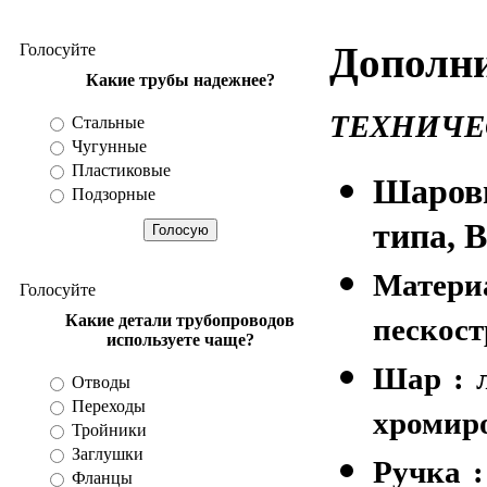
Разное
Дополни
Голосуйте
Какие трубы надежнее?
ТЕХНИЧЕ
Стальные
Чугунные
Пластиковые
Шаров
Подзорные
типа, B
Матери
Голосуйте
Какие детали трубопроводов
пескос
используете чаще?
Шар : 
Отводы
Переходы
хромир
Тройники
Заглушки
Ручка 
Фланцы