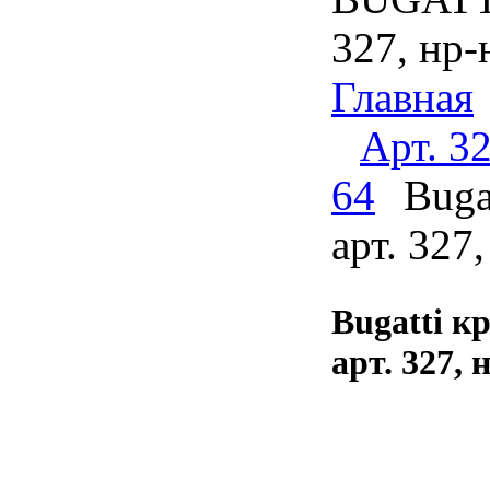
Отводы стальные ГОСТ 17375
327, нр-
Переходы концентрические ГОСТ
17378
Главная
Тройники стальные ГОСТ 17376
Арт. 32
Фланцы плоские ГОСТ 12820
64
Buga
Фланцы оцинкованные ГОСТ
12820
арт. 327
Фланцы воротниковые ГОСТ
12821
Заглушки фланцевые ГОСТ 12820
Bugatti к
Заглушки эллиптические ГОСТ
17379
арт. 327, 
BUGATTI (БУГАТТИ) (Италия)
TECOFI (Франция)
COMAP (Франция)