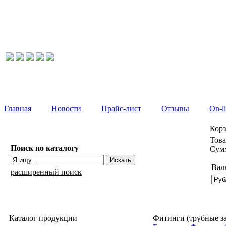
Главная
Новости
Прайс-лист
Отзывы
On-l
Кор
Това
Поиск по каталогу
Сумм
Вал
расширенный поиск
Каталог продукции
Фитинги (трубные за