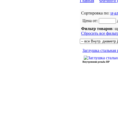
Главная
Фитинги (
Отводы стальные ГОСТ 17375
Сортировка по:
а
Переходы концентрические ГОСТ
17378
Цена от:
Тройники стальные ГОСТ 17376
Фильтр товаров
: 
Сбросить все фильт
Фланцы плоские ГОСТ 12820
Фланцы оцинкованные ГОСТ
12820
Заглушка стальная 
Фланцы воротниковые ГОСТ
12821
Внутренняя резьба ВР
Заглушки фланцевые ГОСТ 12820
Заглушки эллиптические ГОСТ
17379
BUGATTI (БУГАТТИ) (Италия)
TECOFI (Франция)
COMAP (Франция)