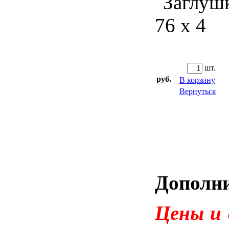
Giacomini (Италия)
WATTS (Германия)
SFV (Китай)
Запорная арматура (Россия)
шт.
Запорная арматура (уцененная)
руб.
В корзину
Фитинги (трубные заготовки)
Вернуться
Уплотнительные материалы
Метизы
Расходные материалы
Отводы секторные сварные
Отводы с патрубками под ППУ
Дополни
изоляцию
Фланцы плоские нержавеющие
Цены и
Техническая документация