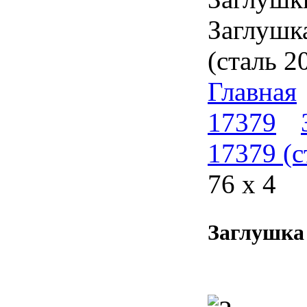
Отводы стальные ГОСТ 17375
Заглушк
Переходы концентрические ГОСТ
17378
(сталь 2
Тройники стальные ГОСТ 17376
Главная
Фланцы плоские ГОСТ 12820
17379
Фланцы оцинкованные ГОСТ
12820
17379 (с
Фланцы воротниковые ГОСТ
12821
76 х 4
Заглушки фланцевые ГОСТ 12820
Заглушки эллиптические ГОСТ
17379
Заглушка 
BUGATTI (БУГАТТИ) (Италия)
TECOFI (Франция)
COMAP (Франция)