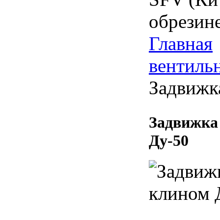
Отводы стальные ГОСТ 17375
обрезин
Переходы концентрические ГОСТ
17378
Главная
Тройники стальные ГОСТ 17376
вентиль
Фланцы плоские ГОСТ 12820
Задвижк
Фланцы оцинкованные ГОСТ
12820
Фланцы воротниковые ГОСТ
12821
Задвижка
Заглушки фланцевые ГОСТ 12820
Ду-50
Заглушки эллиптические ГОСТ
17379
BUGATTI (БУГАТТИ) (Италия)
TECOFI (Франция)
COMAP (Франция)