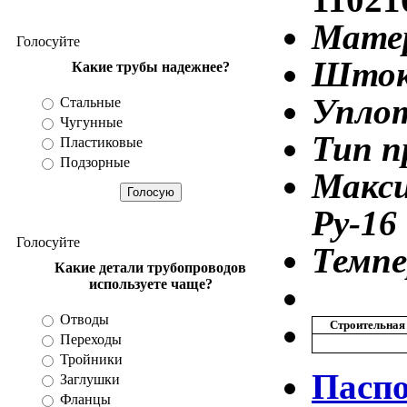
Разное
Матер
Голосуйте
Шток
Какие трубы надежнее?
Упло
Стальные
Чугунные
Тип п
Пластиковые
Подзорные
Макс
Ру-16
Голосуйте
Темпе
Какие детали трубопроводов
используете чаще?
Отводы
Строительна
Переходы
Тройники
Пасп
Заглушки
Фланцы