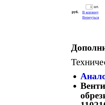
Giacomini (Италия)
шт.
WATTS (Германия)
руб.
В корзину
SFV (Китай)
Вернуться
Запорная арматура (Россия)
Запорная арматура (уцененная)
Фитинги (трубные заготовки)
Дополни
Уплотнительные материалы
Метизы
Техниче
Расходные материалы
Отводы секторные сварные
Анало
Отводы с патрубками под ППУ
изоляцию
Вен
Фланцы плоские нержавеющие
обре
Техническая документация
11021