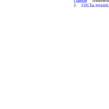
Главная
Техничес
Отводы стальные ГОСТ 17375
2.
ГОСТы деталей 
Переходы концентрические ГОСТ
17378
Тройники стальные ГОСТ 17376
Фланцы плоские ГОСТ 12820
Фланцы оцинкованные ГОСТ
12820
Фланцы воротниковые ГОСТ
12821
Заглушки фланцевые ГОСТ 12820
Заглушки эллиптические ГОСТ
17379
BUGATTI (БУГАТТИ) (Италия)
TECOFI (Франция)
COMAP (Франция)