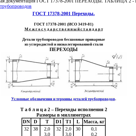
кая документация ГОСТ 17378-2001 ПЕРЕХОДЫ. ТАБЛИЦА 2
трубопроводов
ГОСТ 17378-2001 Переходы
.
ГОСТ 17378-2001 (ИСО 3419-81)
М е ж г о с у д а р с т в е н н ы й с т а н д а р т
Детали трубопроводов бесшовные приварные
из углеродистой и низколегированной стали
ПЕРЕХОДЫ
.
Условные обозначения и термины деталей трубопроводов
Т а б л и ц а 2 – Переходы исполнения 2
Размеры в миллиметрах
DN
D
T
D1
T1
L
Масса, кг
32
38
2,0
32
2,0
30
0,1
3,0
3,0
0,2