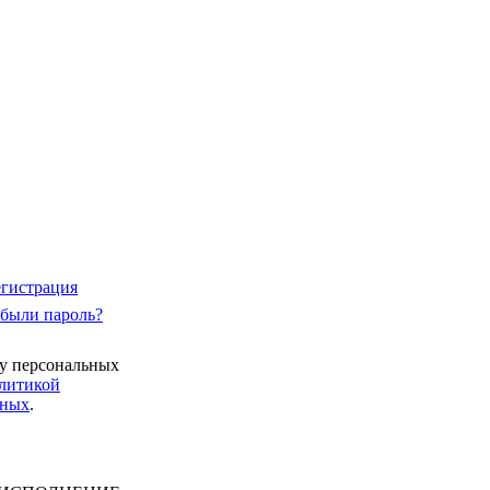
егистрация
абыли пароль?
ку персональных
литикой
нных
.